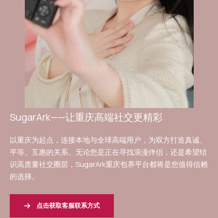
SugarArk——让重庆高端社交更精彩
以重庆为起点，连接本地与全球高端用户，为双方打造真诚、
平等、互惠的关系。无论您是正在寻找浪漫伴侣，还是希望结
识高质量社交圈层，SugarArk重庆包养平台都将是您值得信赖
的选择。
点击获取客服联系方式